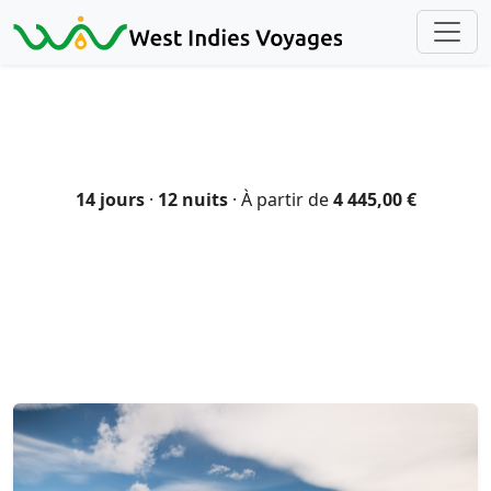
Traversée de l'Argentine
d'Ushuaïa à Iguazu
14 jours
·
12 nuits
· À partir de
4 445,00 €