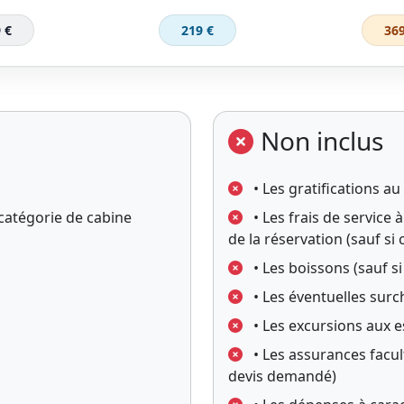
 €
219 €
369
Non inclus
• Les gratifications a
catégorie de cabine
• Les frais de service
de la réservation (sauf si
• Les boissons (sauf s
• Les éventuelles surc
• Les excursions aux e
• Les assurances facult
devis demandé)