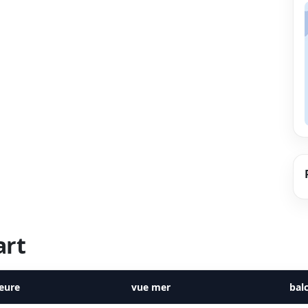
art
ieure
vue mer
bal