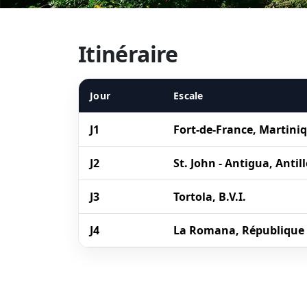
Itinéraire
Jour
Escale
J1
Fort-de-France, Martini
J2
St. John - Antigua, Antill
J3
Tortola, B.V.I.
J4
La Romana, République