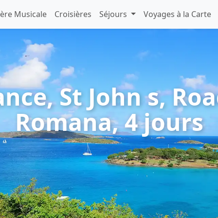
ière Musicale
Croisières
Séjours
Voyages à la Carte
ance, St John s, Ro
Romana, 4 jours