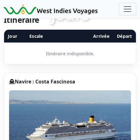
Précédent
Suiv
jours
Itinéraire
Jour
Escale
Arrivée
Départ
Itinéraire indisponible.
Navire : Costa Fascinosa